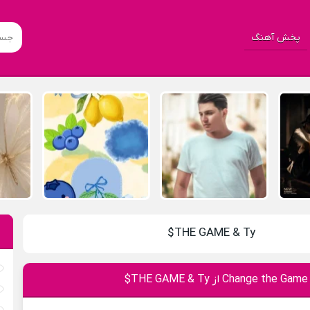
پخش آهنگ
THE GAME & Ty$
$