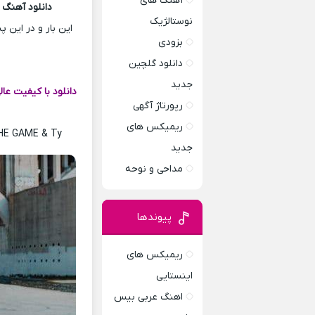
آهنگ های
دانلود آهنگ جدید Change the Game از  & Ty
نوستالژیک
این بار و در این
بزودی
دانلود گلچین
جدید
دانلود با کیفیت عا
رپورتاژ آگهی
ریمیکس های
E GAME & Ty$
جدید
مداحی و نوحه
پیوندها
ریمیکس های
اینستایی
اهنگ عربی بیس