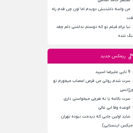
محضر حامد الماسی
من واسه داشتنش دویدم اما اون چن قدم راه
فت
نیا برام فیلم تو که دوستم نداشتی دلم چقد
نگ شده
ریمکس جدید
9 تایی علیرضا اسپید
سرت شدم روانی من قرص اعصاب میخورم تو
ورژانسی
سرت بالاعه یا نه هرچی میخواستی داری
الوعده وفا ابی عالی
شاید اولین جایی که دیدمت نبوده تهران
میکس اینستایی)