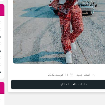
م
ب
ت
آهنگ جدید
11 آگوست 2022
ادامه مطلب + دانلود ...