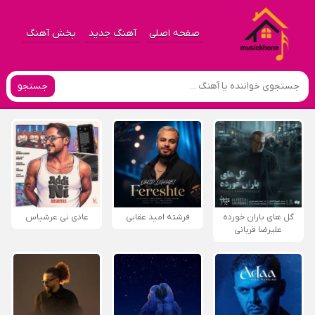
صفحه اصلی
آهنگ جدید
پخش آهنگ
جستجو
گل های باران خورده
فرشته امید عقابی
عادی نی عرشیاس
علیرضا قربانی