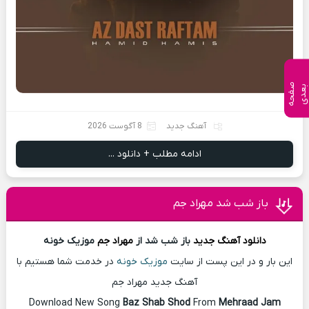
ص
ف
ح
ه
ع
د
ب
ی
آهنگ جدید
8 آگوست 2026
ادامه مطلب + دانلود ...
باز شب شد مهراد جم
دانلود آهنگ
جدید
باز شب شد از
مهراد جم
موزیک خونه
این بار و در این پست از سایت
موزیک خونه
در خدمت شما هستیم با
آهنگ جدید مهراد جم
Download New Song
Baz Shab Shod
From
Mehraad Jam