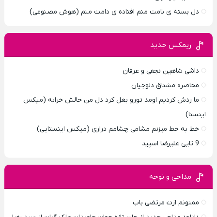
دل بسته ی نامت منم افتاده ی دامت منم (هوش مصنوعی)
ریمکس جدید
داشی شاهین نجفی و عرفان
محاصره مشتاق دلوجیان
ما ردش کردیم اومد تورو بغل کرد دل من حالش خرابه (میکس
اینستا)
خط به خط میزنم مشامی چشامم دراری (میکس اینستایی)
9 تایی علیرضا اسپید
مداحی و نوحه
ممنونم ازت مرتضی باب