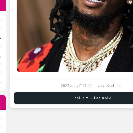
م
ب
ت
آهنگ جدید
19 آگوست 2022
ادامه مطلب + دانلود ...