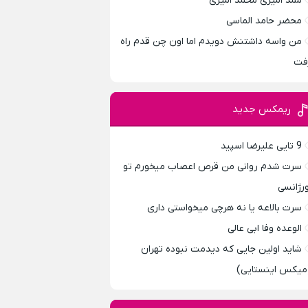
ممد امیری محمد امیری
محضر حامد الماسی
من واسه داشتنش دویدم اما اون چن قدم راه
فت
ریمکس جدید
9 تایی علیرضا اسپید
سرت شدم روانی من قرص اعصاب میخورم تو
ورژانسی
سرت بالاعه یا نه هرچی میخواستی داری
الوعده وفا ابی عالی
شاید اولین جایی که دیدمت نبوده تهران
میکس اینستایی)