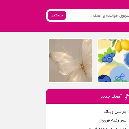
جستجو
آهنگ جدید
پارافين ویناک
عمر رفته فرووال