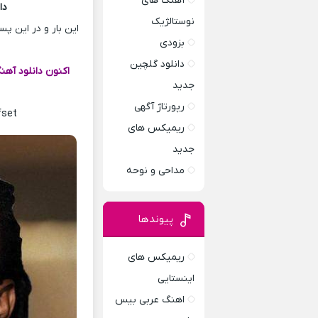
آهنگ های
دانلو
نوستالژیک
این بار و در این پ
بزودی
دانلود گلچین
جدید
رپورتاژ آگهی
fset
ریمیکس های
جدید
مداحی و نوحه
پیوندها
ریمیکس های
اینستایی
اهنگ عربی بیس