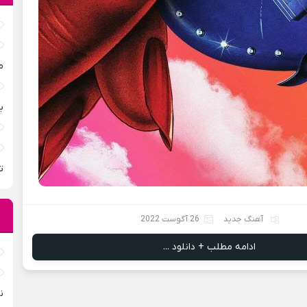
م
ب
ت
آهنگ جدید
26 آگوست 2022
ادامه مطلب + دانلود ...
ن