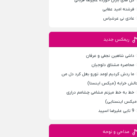
گل های باران خورده علیرضا قربانی
فرشته امید عقابی
عادی نی عرشیاس
ریمکس جدید
داشی شاهین نجفی و عرفان
محاصره مشتاق دلوجیان
ما ردش کردیم اومد تورو بغل کرد دل من
الش خرابه (میکس اینستا)
خط به خط میزنم مشامی چشامم دراری
میکس اینستایی)
9 تایی علیرضا اسپید
مداحی و نوحه