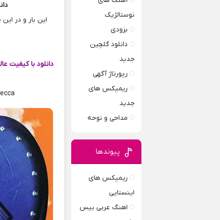
آهنگ های
دانلود 
نوستالژیک
این بار و در ای
بزودی
دانلود گلچین
جدید
دانلود با کیفیت عا
رپورتاژ آگهی
ریمیکس های
Tecca
جدید
مداحی و نوحه
پیوندها
ریمیکس های
اینستایی
اهنگ عربی بیس