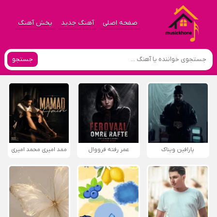
صفحه اصلی
آهنگ جدید
پخش آهنگ
جستجو
پارافين ویناک
عمر رفته فرووال
ممد امیری محمد امیری