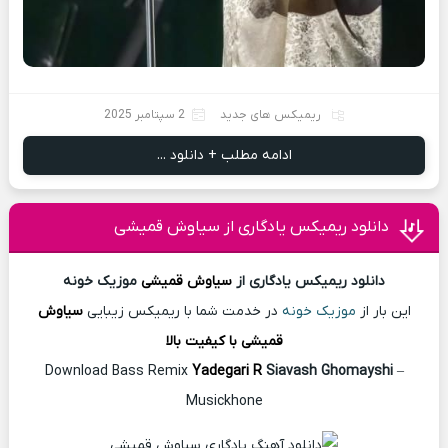
ریمیکس های جدید
2 سپتامبر 2025
ادامه مطلب + دانلود ...
دانلود ریمیکس یادگاری از سیاوش قمیشی
دانلود ریمیکس یادگاری از
سیاوش قمیشی
موزیک خونه
این بار از
موزیک خونه
در خدمت شما با ریمیکس زیبایی
سیاوش
قمیشی با کیفیت بالا
Download Bass Remix
Yadegari R
Siavash Ghomayshi
–
Musickhone