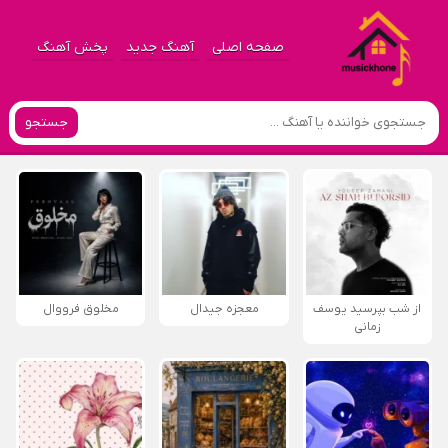
صفحه اصلی
آهنگ جدید
پخش آهنگ
جستجو
از شب بپرسید یوسف
معجزه جیدال
مخلوق فرووال
زمانی