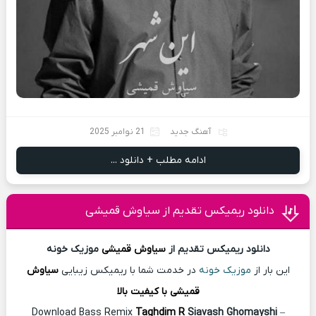
آهنگ جدید
21 نوامبر 2025
ادامه مطلب + دانلود ...
دانلود ریمیکس تقدیم از سیاوش قمیشی
دانلود ریمیکس تقدیم از
سیاوش قمیشی
موزیک خونه
این بار از
موزیک خونه
در خدمت شما با ریمیکس زیبایی
سیاوش
قمیشی با کیفیت بالا
Download Bass Remix
Taghdim R
Siavash Ghomayshi
–