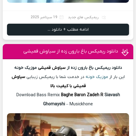
ریمیکس های جدید
19 سپتامبر 2025
ادامه مطلب + دانلود ...
دانلود ریمیکس باغ بارون زده از سیاوش قمیشی
دانلود ریمیکس باغ بارون زده از
سیاوش قمیشی
موزیک خونه
این بار از
موزیک خونه
در خدمت شما با ریمیکس زیبایی
سیاوش
قمیشی با کیفیت بالا
Download Bass Remix
Baghe Baron Zadeh R
Siavash
Ghomayshi
– Musickhone