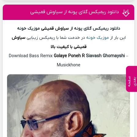
دانلود ریمیکس گلای پونه از سیاوش قمیشی
دانلود ریمیکس گلای پونه از
سیاوش قمیشی
موزیک خونه
این بار از
موزیک خونه
در خدمت شما با ریمیکس زیبایی
سیاوش
قمیشی با کیفیت بالا
Download Bass Remix
Golaye Poneh R
Siavash Ghomayshi
–
Musickhone
ص
ف
ح
ه
ع
د
ب
ی