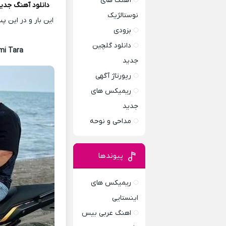
آهنگ های
دانلود آهنگ
جدی
نوستالژیک
این بار و در این 
بزودی
دانلود گلچین
mi Tara
جدید
رپورتاژ آگهی
ریمیکس های
جدید
مداحی و نوحه
پیوندها
ریمیکس های
اینستایی
اهنگ عربی بیس