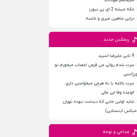
میبخشم هودادکا
مگه میشه 2 ای پی تیون
تراپی شاهین میری و خلسه
ریمکس جدید
9 تایی علیرضا اسپید
سرت شدم روانی من قرص اعصاب میخورم تو
ورژانسی
سرت بالاعه یا نه هرچی میخواستی داری
الوعده وفا ابی عالی
شاید اولین جایی که دیدمت نبوده تهران
میکس اینستایی)
مداحی و نوحه