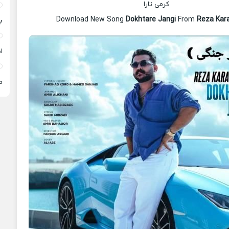
کرمی تارا
Download New Song
Dokhtare Jangi
From
Reza Kar
ب
ا
م