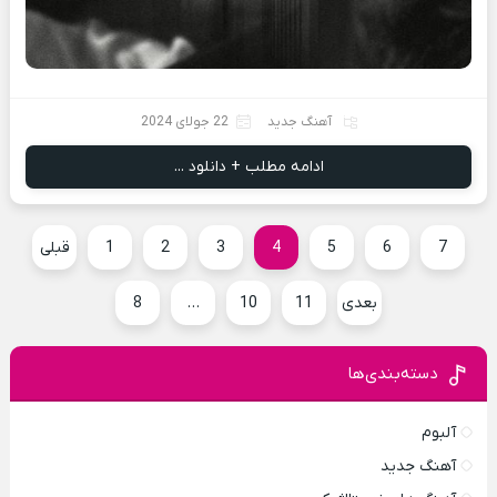
آهنگ جدید
22 جولای 2024
ادامه مطلب + دانلود ...
7
6
5
4
3
2
1
قبلی
بعدی
11
10
…
8
دسته‌بندی‌ها
آلبوم
آهنگ جدید