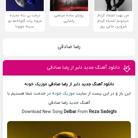
من بهت اعتماد کردم
رویای ساده مرتضی
درخت بی بته نمیده
میدونم اشتباه کردم
پاشایی
میوه برات گلوله‌ها تو
شروین حاجی پور
سینه جوونا
رضا صادقی
دانلود آهنگ جدید دلبر از رضا صادقی
دانلود آهنگ
جدید
دلبر از
رضا صادقی
موزیک خونه
این بار و در این پست از سایت
موزیک خونه
در خدمت شما هستیم با
آهنگ جدید رضا صادقی
Download New Song
Delbar
From
Reza Sadeghi