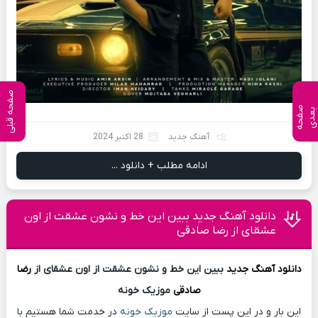
صفحه قبلی
ص
ف
ح
ه
ع
د
ب
ی
آهنگ جدید
28 اکتبر 2024
ادامه مطلب + دانلود ...
دانلود آهنگ جدید ببین این خط و نشون عشقت از اون
عشقای از رضا صادقی
دانلود آهنگ
جدید
ببین این خط و نشون عشقت از اون عشقای از
رضا
صادقی
موزیک خونه
این بار و در این پست از سایت
موزیک خونه
در خدمت شما هستیم با