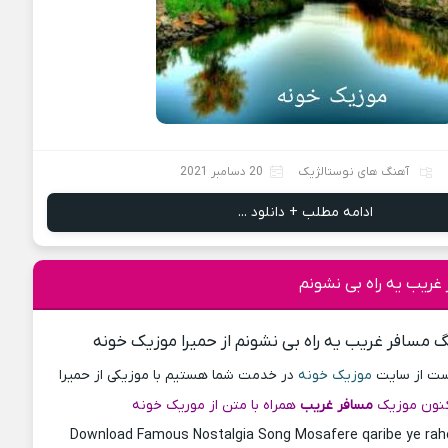
آهنگ های نوستالژیک
20 دسامبر 2021
ادامه مطلب + دانلود ...
غریب یه راه بی نشونم
گ مسافر غریب یه راه بی نشونم از حمیرا موزیک خونه
پست از سایت
موزیک خونه
در خدمت شما هستیم با موزیکی از حمیرا
نون موزیک
مسافر غریب
همراه با متن از موریک خونه
Download Famous Nostalgia Song Mosafere qaribe ye ra