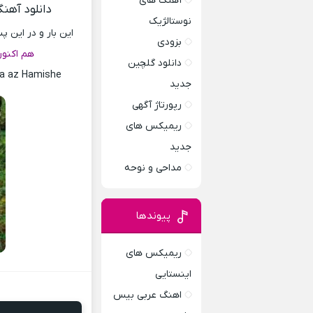
آهنگ های
دانلود آهن
نوستالژیک
این بار و در این 
بزودی
هم اکنو
دانلود گلچین
a az Hamishe
جدید
رپورتاژ آگهی
ریمیکس های
جدید
مداحی و نوحه
پیوندها
ریمیکس های
اینستایی
اهنگ عربی بیس