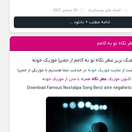
آهنگ های نوستالژیک
20 دسامبر 2021
ادامه مطلب + دانلود ...
ر نگاه تو به کامم
هنگ بریز عطر نگاه تو به کامم از حمیرا موزیک خونه
پست از سایت
موزیک خونه
در خدمت شما هستیم با موزیکی از حمیرا
اکنون موزیک
عطر نگاه
همراه با متن از موریک خونه
Download Famous Nostalgia Song Beriz atre negahet