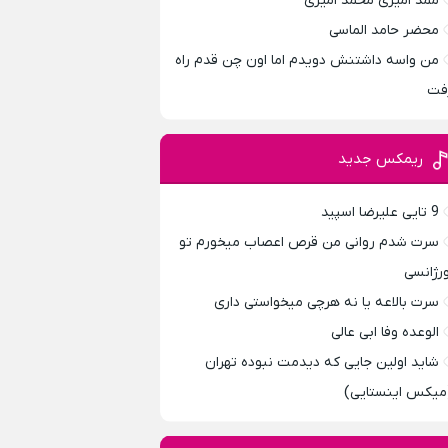
ممد امیری محمد امیری
محضر حامد الماسی
من واسه داشتنش دویدم اما اون چن قدم راه
فت
ریمکس جدید
9 تایی علیرضا اسپید
سرت شدم روانی من قرص اعصاب میخورم تو
ورژانسی
سرت بالاعه یا نه هرچی میخواستی داری
الوعده وفا ابی عالی
شاید اولین جایی که دیدمت نبوده تهران
میکس اینستایی)