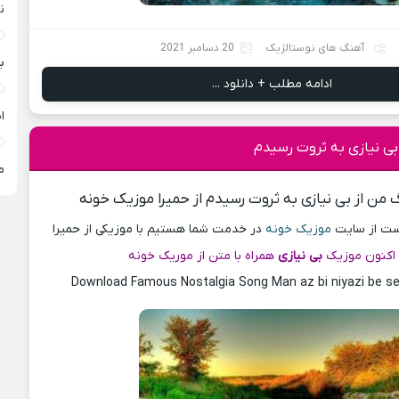
ن
آهنگ های نوستالژیک
20 دسامبر 2021
ب
ادامه مطلب + دانلود ...
ا
بی نیازی به ثروت رسیدم
م
 من از بی نیازی به ثروت رسیدم از حمیرا موزیک خونه
پست از سایت
موزیک خونه
در خدمت شما هستیم با موزیکی از حمیرا
اکنون موزیک
بی نیازی
همراه با متن از موریک خونه
Download Famous Nostalgia Song Man az bi niyazi be s