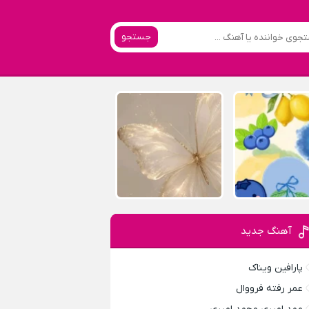
جستجو
آهنگ جدید
پارافين ویناک
عمر رفته فرووال