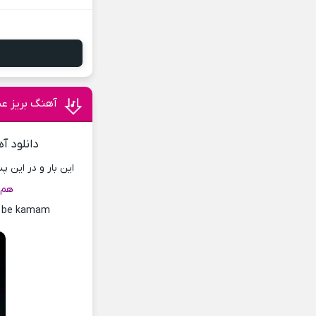
آهنگ بریز عط
دانلود آ
این بار و در این 
هم 
o be kamam