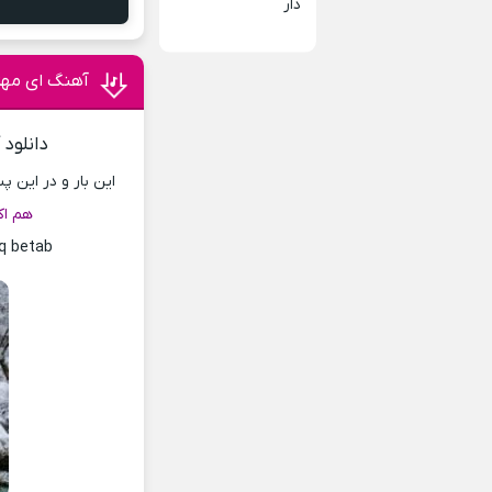
دار
آهنگ ای مه
دانلود
این بار و در این 
هم اک
q betab