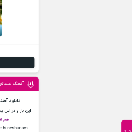
آهنگ مسافر 
دانلود آهن
این بار و در این 
هم اک
he bi neshunam