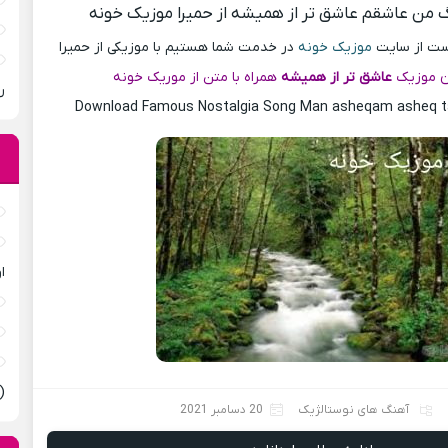
گ من عاشقم عاشق تر از همیشه از حمیرا موزیک خونه
پست از سایت
موزیک خونه
در خدمت شما هستیم با موزیکی از حمیرا
ن موزیک
عاشق تر از همیشه
همراه با متن از موریک خونه
ر
Download Famous Nostalgia Song Man asheqam asheq t
ا
(
آهنگ های نوستالژیک
20 دسامبر 2021