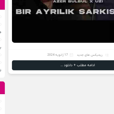
م
ب
ریمیکس های جدید
17 ژانویه 2024
ادامه مطلب + دانلود ...
ت