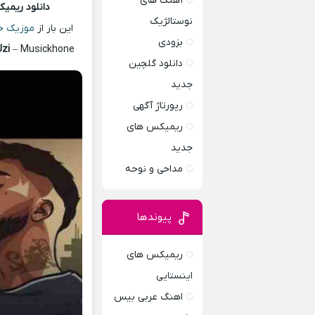
آهنگ های
دانلود ریمی
نوستالژیک
این بار از
موزیک خ
بزودی
Uzi
– Musickhone
دانلود گلچین
جدید
رپورتاژ آگهی
ریمیکس های
جدید
مداحی و نوحه
پیوندها
ریمیکس های
اینستایی
اهنگ عربی بیس