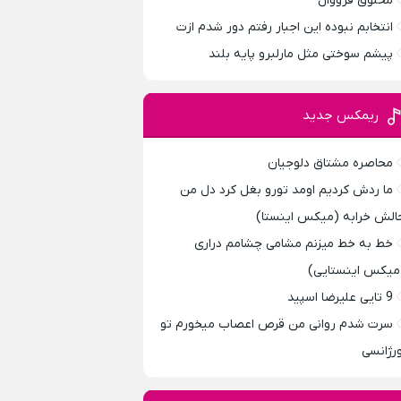
مخلوق فرووال
انتخابم نبوده این اجبار رفتم دور شدم ازت
پیشم سوختی مثل مارلبرو پایه بلند
ریمکس جدید
محاصره مشتاق دلوجیان
ما ردش کردیم اومد تورو بغل کرد دل من
الش خرابه (میکس اینستا)
خط به خط میزنم مشامی چشامم دراری
میکس اینستایی)
9 تایی علیرضا اسپید
سرت شدم روانی من قرص اعصاب میخورم تو
ورژانسی