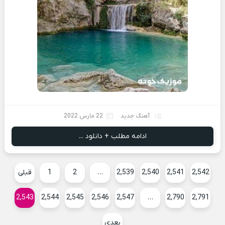
آهنگ جدید
22 مارس 2022
ادامه مطلب + دانلود ...
2,542
2,541
2,540
2,539
…
2
1
قبلی
2,543
2,544
2,545
2,546
2,547
…
2,790
2,791
بعدی