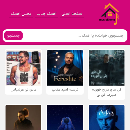
صفحه اصلی
آهنگ جدید
پخش آهنگ
جستجو
گل های باران خورده
فرشته امید عقابی
عادی نی عرشیاس
علیرضا قربانی