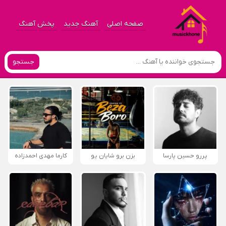
صفحه اصلی
آهنگ جدید
پخش آهنگ
جستجو
پررو حسین پارسا
بزن برو شایان یو
کارما مهدی احمدزاده