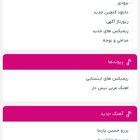
بزودی
دانلود گلچین جدید
رپورتاژ آگهی
ریمیکس های جدید
مداحی و نوحه
پیوندها
ریمیکس های اینستایی
اهنگ عربی بیس دار
آهنگ جدید
پررو حسین پارسا
بزن برو شایان یو