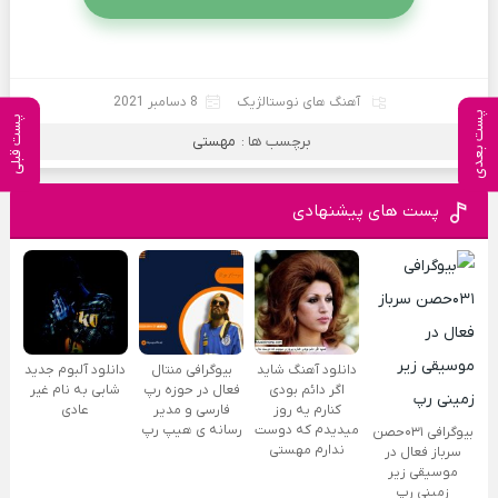
آهنگ های نوستالژیک
8 دسامبر 2021
پست بعدی
پست قبلی
برچسب ها :
مهستی
پست های پیشنهادی
دانلود آهنگ شاید
بیوگرافی منتال
دانلود آلبوم جدید
اگر دائم بودی
فعال در حوزه رپ
شابی به نام غیر
کنارم یه روز
فارسی و مدیر
عادی
میدیدم که دوست
رسانه ی هیپ رپ
بیوگرافی ۰۳۱حصن
ندارم مهستی
سرباز فعال در
موسیقی زیر
زمینی رپ