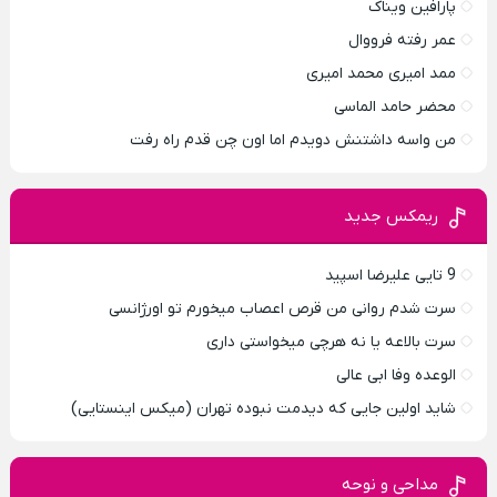
پارافين ویناک
عمر رفته فرووال
ممد امیری محمد امیری
محضر حامد الماسی
من واسه داشتنش دویدم اما اون چن قدم راه رفت
ریمکس جدید
9 تایی علیرضا اسپید
سرت شدم روانی من قرص اعصاب میخورم تو اورژانسی
سرت بالاعه یا نه هرچی میخواستی داری
الوعده وفا ابی عالی
شاید اولین جایی که دیدمت نبوده تهران (میکس اینستایی)
مداحی و نوحه