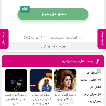
ADS
دانلــود موزیــکیـــو
پست بعدی
پست قبلی
آهنگ های نوستالژیک
17 فوریه 2022
برچسب ها :
وانتونز
پست های پیشنهادی
دانلود آهنگ شاید
بیوگرافی منتال
دانلود آلبوم جدید
اگر دائم بودی
فعال در حوزه رپ
شابی به نام غیر
کنارم یه روز
فارسی و مدیر
عادی