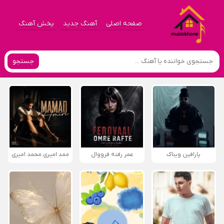
صفحه اصلی
آهنگ جدید
پخش آهنگ
جستجو
پارافين ویناک
عمر رفته فرووال
ممد امیری محمد امیری