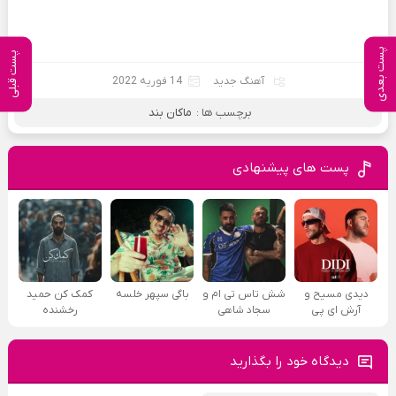
پست بعدی
پست قبلی
آهنگ جدید
14 فوریه 2022
برچسب ها :
ماکان بند
پست های پیشنهادی
دیدی مسیح و
شش تاس تی ام و
باگی سپهر خلسه
کمک کن حمید
آرش ای پی
سجاد شاهی
رخشنده
دیدگاه خود را بگذارید