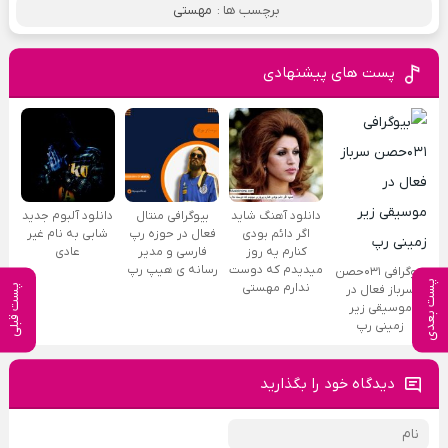
برچسب ها :
مهستی
پست های پیشنهادی
دانلود آهنگ شاید
بیوگرافی منتال
دانلود آلبوم جدید
اگر دائم بودی
فعال در حوزه رپ
شابی به نام غیر
کنارم یه روز
فارسی و مدیر
عادی
میدیدم که دوست
رسانه ی هیپ رپ
بیوگرافی ۰۳۱حصن
پست بعدی
ندارم مهستی
پست قبلی
سرباز فعال در
موسیقی زیر
زمینی رپ
دیدگاه خود را بگذارید