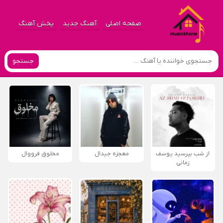
صفحه اصلی
آهنگ جدید
پخش آهنگ
جستجو
از شب بپرسید یوسف
معجزه جیدال
مخلوق فرووال
زمانی