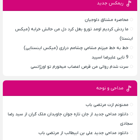
ریمکس جدید
محاصره مشتاق دلوجیان
ما ردش کردیم اومد تورو بغل کرد دل من حالش خرابه (میکس
اینستا)
خط به خط میزنم مشامی چشامم دراری (میکس اینستایی)
9 تایی علیرضا اسپید
سرت شدم روانی من قرص اعصاب میخورم تو اورژانسی
مداحی و نوحه
ممنونم ازت مرتضی باب
دانلود مداحی جدید از جان تازه جوان جاویدان ملک گران از سید رضا
سجادی
دانلود مداحی جدید علی بن ابیطالب از مرتضی باب