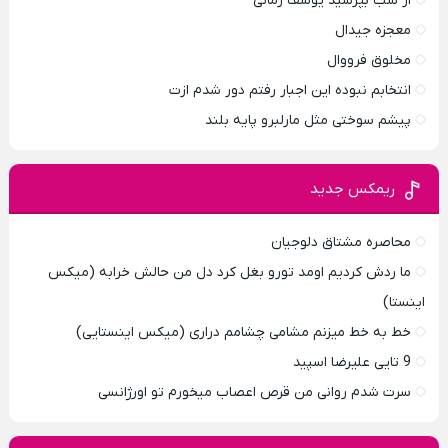
از شب بپرسید یوسف زمانی
معجزه جیدال
مخلوق فرووال
انتخابم نبوده این اجبار رفتم دور شدم ازت
پیشم سوختی مثل مارلبرو پایه بلند
ریمکس جدید
محاصره مشتاق دلوجیان
ما ردش کردیم اومد تورو بغل کرد دل من حالش خرابه (میکس
اینستا)
خط به خط میزنم مشامی چشامم دراری (میکس اینستایی)
9 تایی علیرضا اسپید
سرت شدم روانی من قرص اعصاب میخورم تو اورژانسی