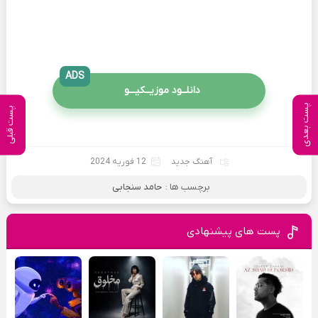
ADS
دانلــود موزیــکیـــو
پست بعدی
پست قبلی
آهنگ جدید
12 فوریه 2024
برچسب ها :
حامد سنجابی
پست های پیشنهادی