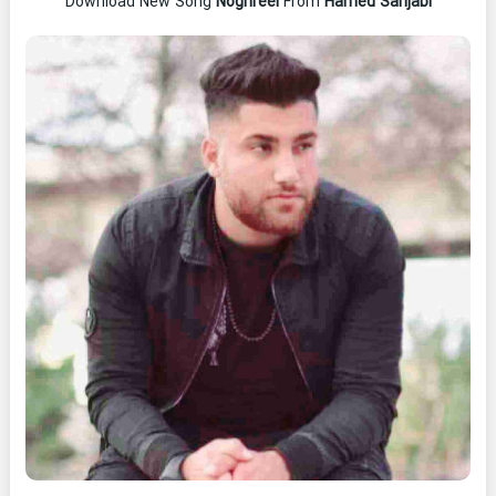
Download New Song
Noghreei
From
Hamed Sanjabi