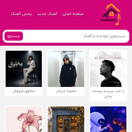
صفحه اصلی
آهنگ جدید
پخش آهنگ
جستجو
از شب بپرسید یوسف
معجزه جیدال
مخلوق فرووال
زمانی