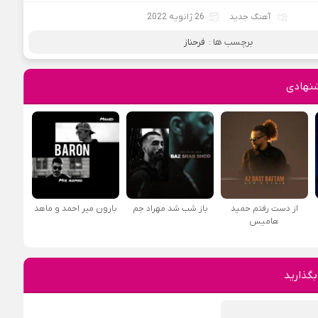
آهنگ جدید
26 ژانویه 2022
برچسب ها :
فرحناز
نهادی
از دست رفتم حمید
باز شب شد مهراد جم
بارون میر احمد و ماهد
هامیس
بگذارید