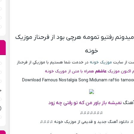
یدونم رفتیو تمومه هرچی بود از فرحناز موزیک
خونه
پست از سایت
موزیک خونه
در خدمت شما هستیم با موزیکی از فرحناز
 اکنون موزیک
عاشقم
همراه با متن از موریک خونه
Download Famous Nostalgia Song Midunam raftio tamoo
ح
هنگ
نمیشه باز باور من که تو رفتی چه زود
(
♫♫♫♫♫♫♫
دانلود آهنگ جدید و قدیمی از موزیک خونه ♫♫♫♫