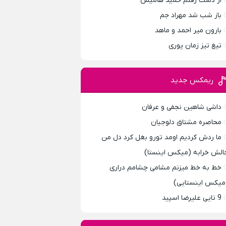
از دست رفتم حمید هامیس
باز شب شد مهراد جم
بارون میر احمد و ماهد
تیغ تیز زمان پوری
ریمکس جدید
داشی شاهین نجفی و عرفان
محاصره مشتاق دلوجیان
ما ردش کردیم اومد تورو بغل کرد دل من
الش خرابه (میکس اینستا)
خط به خط میزنم مشامی چشامم دراری
میکس اینستایی)
9 تایی علیرضا اسپید