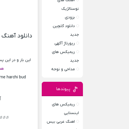
آهنگ های
نوستالژیک
بزودی
دانلود گلچین
جدید
دانلود آهنگ م
رپورتاژ آگهی
ریمیکس های
این بار و در این 
جدید
هم
مداحی و نوحه
me harchi bud
پیوندها
آ
ریمیکس های
اینستایی
♫♫♫♫ 
اهنگ عربی بیس