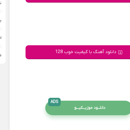
ن
ب
ا
دانلود آهنگ با کیفیت خوب 128
م
ADS
دانلــود موزیــکیـــو