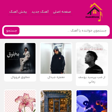
صفحه اصلی
آهنگ جدید
پخش آهنگ
جستجو
از شب بپرسید یوسف
معجزه جیدال
مخلوق فرووال
زمانی