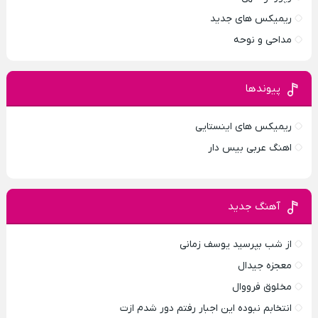
ریمیکس های جدید
مداحی و نوحه
پیوندها
ریمیکس های اینستایی
اهنگ عربی بیس دار
آهنگ جدید
از شب بپرسید یوسف زمانی
معجزه جیدال
مخلوق فرووال
انتخابم نبوده این اجبار رفتم دور شدم ازت