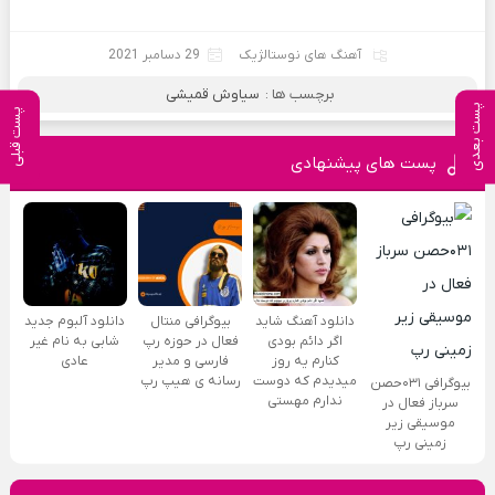
آهنگ های نوستالژیک
29 دسامبر 2021
برچسب ها :
سیاوش قمیشی
پست بعدی
پست قبلی
پست های پیشنهادی
دانلود آهنگ شاید
بیوگرافی منتال
دانلود آلبوم جدید
اگر دائم بودی
فعال در حوزه رپ
شابی به نام غیر
کنارم یه روز
فارسی و مدیر
عادی
میدیدم که دوست
رسانه ی هیپ رپ
بیوگرافی ۰۳۱حصن
ندارم مهستی
سرباز فعال در
موسیقی زیر
زمینی رپ