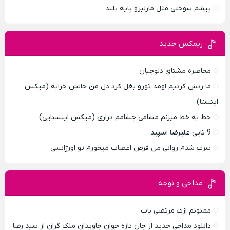
پیشم سوختی مثل مارلبرو پایه بلند
ریمکس جدید
محاصره مشتاق دلوجیان
ما ردش کردیم اومد تورو بغل کرد دل من حالش خرابه (میکس
اینستا)
خط به خط میزنم مشامی چشامم دراری (میکس اینستایی)
9 تایی علیرضا اسپید
سرت شدم روانی من قرص اعصاب میخورم تو اورژانسی
مداحی و نوحه
ممنونم ازت مرتضی باب
دانلود مداحی جدید از جان تازه جوان جاویدان ملک گران از سید رضا