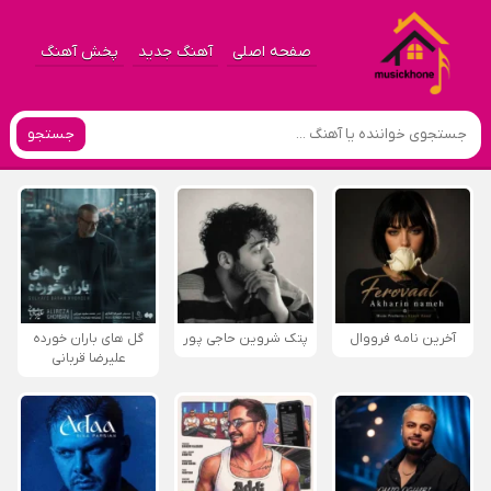
صفحه اصلی
آهنگ جدید
پخش آهنگ
جستجو
آخرین نامه فرووال
پتک شروین حاجی پور
گل های باران خورده
علیرضا قربانی