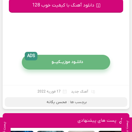
دانلود آهنگ با کیفیت خوب 128
ADS
دانلــود موزیــکیـــو
آهنگ جدید
17 فوریه 2022
برچسب ها :
محسن یگانه
پست های پیشنهادی
پست بعدی
پست قبلی