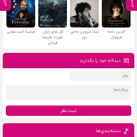
آخرین نامه
پتک شروین حاجی
گل های باران
فرشته امید عقابی
فرووال
پور
خورده علیرضا
قربانی
دیدگاه خود را بگذارید
ثبت نظر
دسته‌بندی‌ها