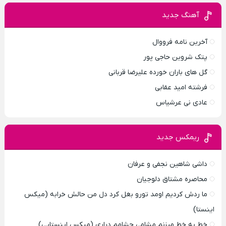
آهنگ جدید
آخرین نامه فرووال
پتک شروین حاجی پور
گل های باران خورده علیرضا قربانی
فرشته امید عقابی
عادی نی عرشیاس
ریمکس جدید
داشی شاهین نجفی و عرفان
محاصره مشتاق دلوجیان
ما ردش کردیم اومد تورو بغل کرد دل من حالش خرابه (میکس
اینستا)
خط به خط میزنم مشامی چشامم دراری (میکس اینستایی)