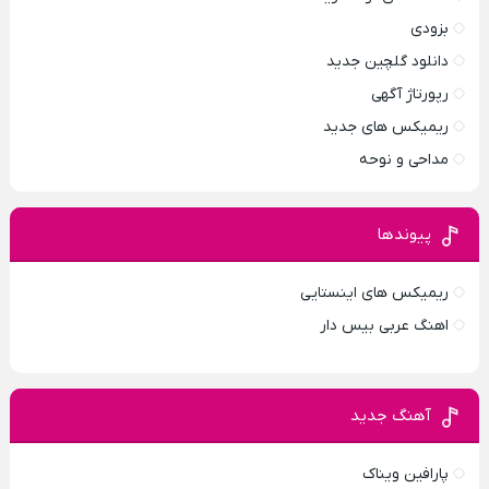
بزودی
دانلود گلچین جدید
رپورتاژ آگهی
ریمیکس های جدید
مداحی و نوحه
پیوندها
ریمیکس های اینستایی
اهنگ عربی بیس دار
آهنگ جدید
پارافين ویناک