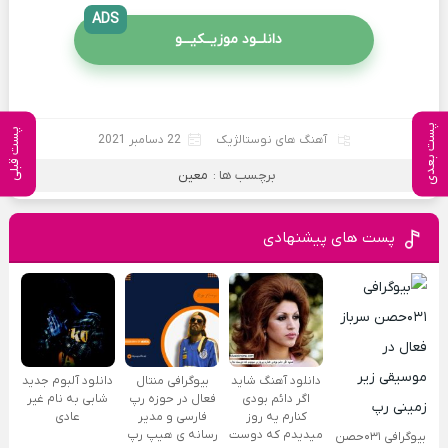
ADS
دانلــود موزیــکیـــو
پست بعدی
پست قبلی
آهنگ های نوستالژیک
22 دسامبر 2021
برچسب ها :
معین
پست های پیشنهادی
دانلود آهنگ شاید
بیوگرافی منتال
دانلود آلبوم جدید
اگر دائم بودی
فعال در حوزه رپ
شابی به نام غیر
کنارم یه روز
فارسی و مدیر
عادی
میدیدم که دوست
رسانه ی هیپ رپ
بیوگرافی ۰۳۱حصن