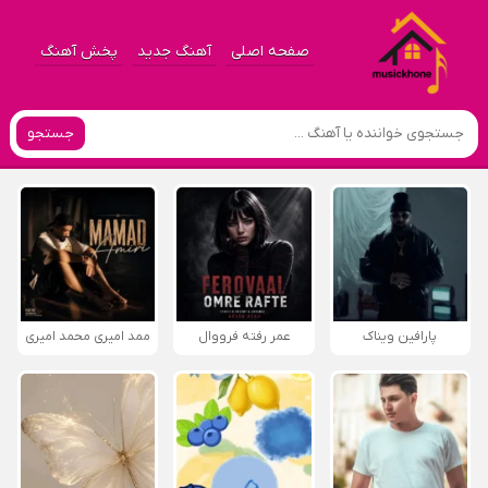
صفحه اصلی
آهنگ جدید
پخش آهنگ
جستجو
پارافين ویناک
عمر رفته فرووال
ممد امیری محمد امیری