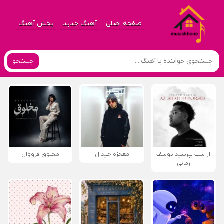
صفحه اصلی
آهنگ جدید
پخش آهنگ
جستجو
از شب بپرسید یوسف
معجزه جیدال
مخلوق فرووال
زمانی