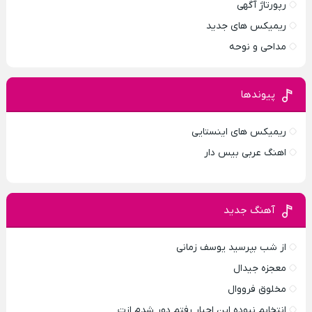
رپورتاژ آگهی
ریمیکس های جدید
مداحی و نوحه
پیوندها
ریمیکس های اینستایی
اهنگ عربی بیس دار
آهنگ جدید
از شب بپرسید یوسف زمانی
معجزه جیدال
مخلوق فرووال
انتخابم نبوده این اجبار رفتم دور شدم ازت