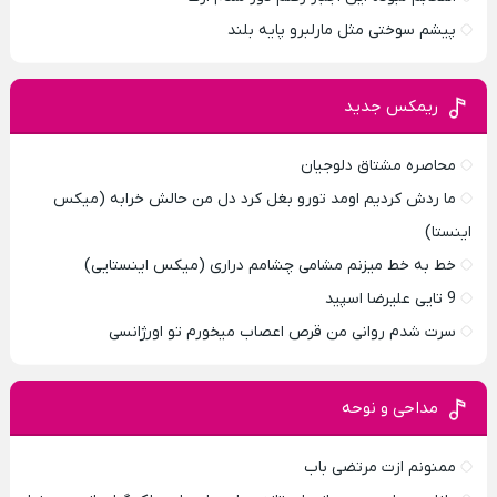
پیشم سوختی مثل مارلبرو پایه بلند
ریمکس جدید
محاصره مشتاق دلوجیان
ما ردش کردیم اومد تورو بغل کرد دل من حالش خرابه (میکس
اینستا)
خط به خط میزنم مشامی چشامم دراری (میکس اینستایی)
9 تایی علیرضا اسپید
سرت شدم روانی من قرص اعصاب میخورم تو اورژانسی
مداحی و نوحه
ممنونم ازت مرتضی باب