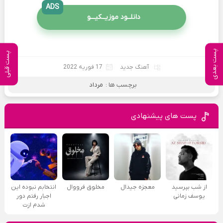
ADS
دانلــود موزیــکیـــو
پست بعدی
پست قبلی
آهنگ جدید
17 فوریه 2022
برچسب ها :
مرداد
پست های پیشنهادی
از شب بپرسید
معجزه جیدال
مخلوق فرووال
انتخابم نبوده این
یوسف زمانی
اجبار رفتم دور
شدم ازت