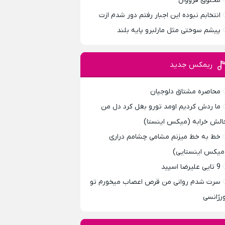
مخلوق فرووال
انتخابم نبوده این اجبار رفتم دور شدم ازت
پیشم سوختی مثل مارلبرو پایه بلند
ریمکس جدید
محاصره مشتاق دلوجیان
ما ردش کردیم اومد تورو بغل کرد دل من
الش خرابه (میکس اینستا)
خط به خط میزنم مشامی چشامم دراری
میکس اینستایی)
9 تایی علیرضا اسپید
سرت شدم روانی من قرص اعصاب میخورم تو
ورژانسی