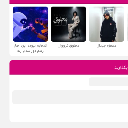
معجزه جیدال
مخلوق فرووال
انتخابم نبوده این اجبار
رفتم دور شدم ازت
بگذارید