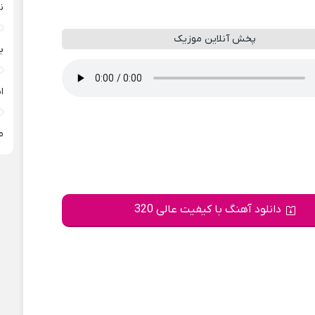
ن
پخش آنلاین موزیک
ب
ا
م
دانلود آهنگ با کیفیت عالی 320