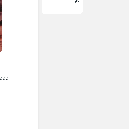
دار
♫♫♫♫ 
ا