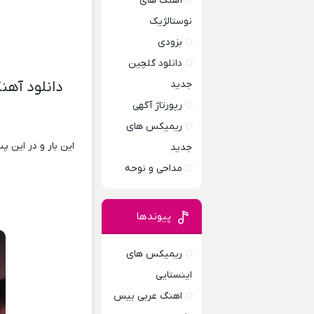
آهنگ های
نوستالژیک
بزودی
دانلود گلچین
جدید
دانلود آهن
رپورتاژ آگهی
ریمیکس های
این بار و در این 
جدید
مداحی و نوحه
پیوندها
ریمیکس های
اینستایی
اهنگ عربی بیس