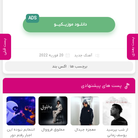
ADS
دانلــود موزیــکیـــو
پست بعدی
پست قبلی
آهنگ جدید
20 فوریه 2022
برچسب ها :
اکس بند
پست های پیشنهادی
از شب بپرسید
معجزه جیدال
مخلوق فرووال
انتخابم نبوده این
یوسف زمانی
اجبار رفتم دور