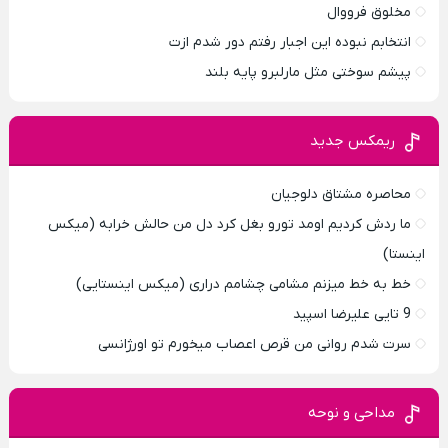
مخلوق فرووال
انتخابم نبوده این اجبار رفتم دور شدم ازت
پیشم سوختی مثل مارلبرو پایه بلند
ریمکس جدید
محاصره مشتاق دلوجیان
ما ردش کردیم اومد تورو بغل کرد دل من حالش خرابه (میکس
اینستا)
خط به خط میزنم مشامی چشامم دراری (میکس اینستایی)
9 تایی علیرضا اسپید
سرت شدم روانی من قرص اعصاب میخورم تو اورژانسی
مداحی و نوحه