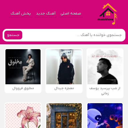
صفحه اصلی
آهنگ جدید
پخش آهنگ
جستجو
از شب بپرسید یوسف
معجزه جیدال
مخلوق فرووال
زمانی