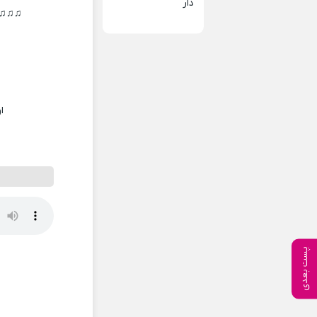
دار
♫♫♫♫ 
ا
پست بعدی