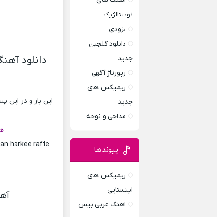
آهنگ های
نوستالژیک
بزودی
دانلود گلچین
جدید
دانلود آهنگ
رپورتاژ آگهی
ریمیکس های
این بار و در این 
جدید
مداحی و نوحه
هم
an harkee rafte
پیوندها
ریمیکس های
اینستایی
آه
اهنگ عربی بیس