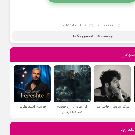
آهنگ جدید
17 فوریه 2022
برچسب ها :
محسن یگانه
نهادی
پتک شروین حاجی پور
گل های باران خورده
فرشته امید عقابی
علیرضا قربانی
بگذارید