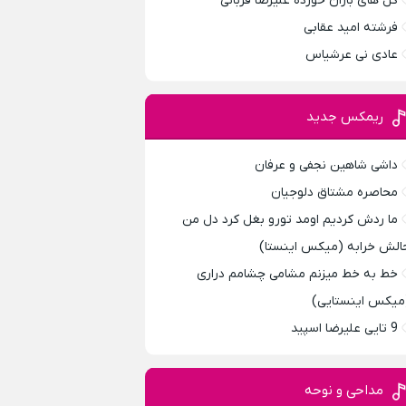
گل های باران خورده علیرضا قربانی
فرشته امید عقابی
عادی نی عرشیاس
ریمکس جدید
داشی شاهین نجفی و عرفان
محاصره مشتاق دلوجیان
ما ردش کردیم اومد تورو بغل کرد دل من
الش خرابه (میکس اینستا)
خط به خط میزنم مشامی چشامم دراری
میکس اینستایی)
9 تایی علیرضا اسپید
مداحی و نوحه