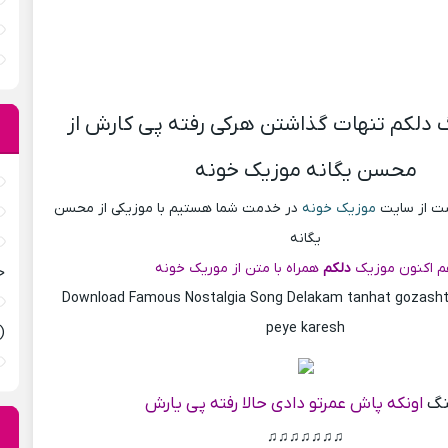
 دلکم تنهات گذاشتن هرکی رفته پی کارش از
محسن یگانه موزیک خونه
پست از سایت
موزیک خونه
در خدمت شما هستیم با موزیکی از محسن
یگانه
 اکنون موزیک
دلکم
همراه با متن از موریک خونه
ح
Download Famous Nostalgia Song Delakam tanhat gozasht
peye karesh
(
نگ
اونکه پاش عمرتو دادی حالا رفته پی یارش
♫♫♫♫♫♫♫