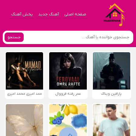
صفحه اصلی
آهنگ جدید
پخش آهنگ
جستجو
پارافين ویناک
عمر رفته فرووال
ممد امیری محمد امیری