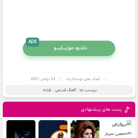
ADS
دانلــود موزیــکیـــو
آهنگ های نوستالژیک
24 نوامبر 2021
برچسب ها :
آهنگ قدیمی
،
فتانه
پست های پیشنهادی