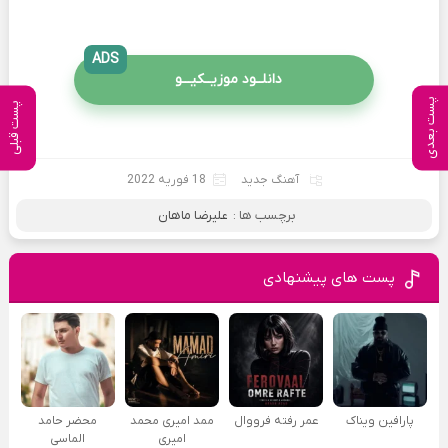
ADS
دانلــود موزیــکیـــو
پست بعدی
پست قبلی
آهنگ جدید
18 فوریه 2022
برچسب ها :
علیرضا ماهان
پست های پیشنهادی
پارافين ویناک
عمر رفته فرووال
ممد امیری محمد
محضر حامد
امیری
الماسی