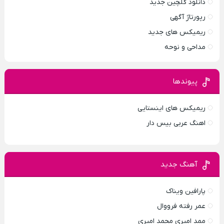
دانلود گلچین جدید
رپورتاژ آگهی
ریمیکس های جدید
مداحی و نوحه
پیوندها
ریمیکس های اینستایی
اهنگ عربی بیس دار
آهنگ جدید
پارافين ویناک
عمر رفته فرووال
ممد امیری محمد امیری