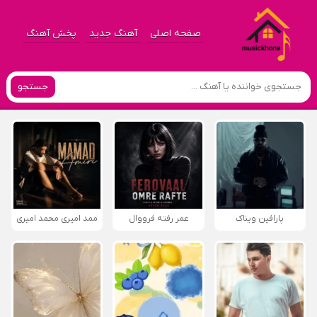
صفحه اصلی
آهنگ جدید
پخش آهنگ
جستجو
پارافين ویناک
عمر رفته فرووال
ممد امیری محمد امیری