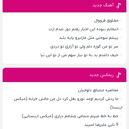
آهنگ جدید
مخلوق فرووال
انتخابم نبوده این اجبار رفتم دور شدم ازت
پیشم سوختی مثل مارلبرو پایه بلند
سر تو من کوره دلم ولی تو آزاری تو دردی
حیف داشتم بد به تو نیاز سهم من از تو این نیا
ریمکس جدید
محاصره مشتاق دلوجیان
ما ردش کردیم اومد تورو بغل کرد دل من حالش خرابه (میکس
اینستا)
خط به خط میزنم مشامی چشامم دراری (میکس اینستایی)
9 تایی علیرضا اسپید