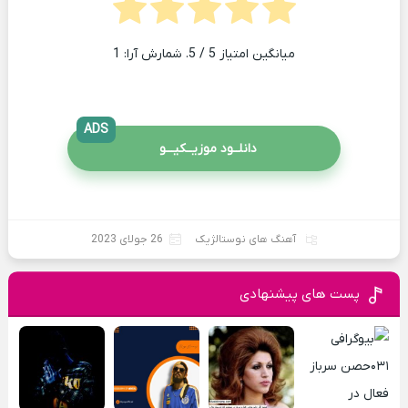
میانگین امتیاز
5
/ 5. شمارش آرا:
1
ADS
دانلــود موزیــکیـــو
آهنگ های نوستالژیک
26 جولای 2023
پست های پیشنهادی