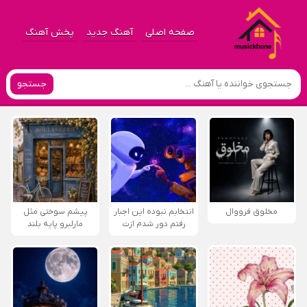
صفحه اصلی
آهنگ جدید
پخش آهنگ
جستجو
مخلوق فرووال
انتخابم نبوده این اجبار
پیشم سوختی مثل
رفتم دور شدم ازت
مارلبرو پایه بلند