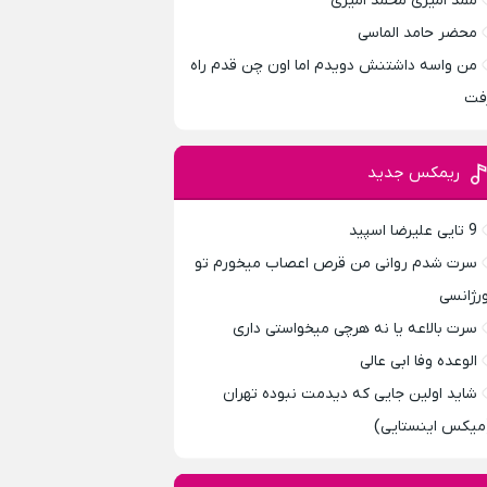
ممد امیری محمد امیری
محضر حامد الماسی
من واسه داشتنش دویدم اما اون چن قدم راه
فت
ریمکس جدید
9 تایی علیرضا اسپید
سرت شدم روانی من قرص اعصاب میخورم تو
ورژانسی
سرت بالاعه یا نه هرچی میخواستی داری
الوعده وفا ابی عالی
شاید اولین جایی که دیدمت نبوده تهران
میکس اینستایی)