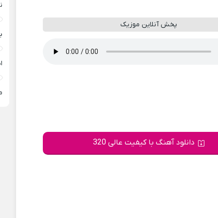
ن
پخش آنلاین موزیک
ب
ا
م
دانلود آهنگ با کیفیت عالی 320