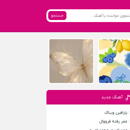
جستجو
آهنگ جدید
پارافين ویناک
عمر رفته فرووال