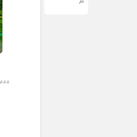
دار
♫♫♫♫ 