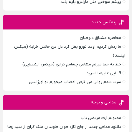
پیشم سوختی مثل مارلبرو پایه بلند
ریمکس جدید
محاصره مشتاق دلوجیان
ما ردش کردیم اومد تورو بغل کرد دل من حالش خرابه (میکس
اینستا)
خط به خط میزنم مشامی چشامم دراری (میکس اینستایی)
9 تایی علیرضا اسپید
سرت شدم روانی من قرص اعصاب میخورم تو اورژانسی
مداحی و نوحه
ممنونم ازت مرتضی باب
دانلود مداحی جدید از جان تازه جوان جاویدان ملک گران از سید رضا