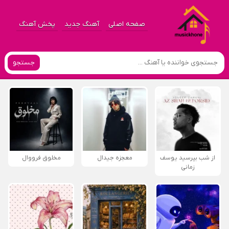
صفحه اصلی
آهنگ جدید
پخش آهنگ
جستجو
از شب بپرسید یوسف
معجزه جیدال
مخلوق فرووال
زمانی