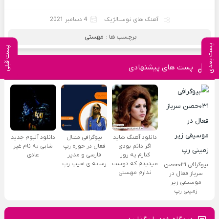
آهنگ های نوستالژیک
4 دسامبر 2021
برچسب ها :
مهستی
پست بعدی
پست قبلی
پست های پیشنهادی
دانلود آهنگ شاید
بیوگرافی منتال
دانلود آلبوم جدید
اگر دائم بودی
فعال در حوزه رپ
شابی به نام غیر
کنارم یه روز
فارسی و مدیر
عادی
میدیدم که دوست
رسانه ی هیپ رپ
بیوگرافی ۰۳۱حصن
ندارم مهستی
سرباز فعال در
موسیقی زیر
زمینی رپ