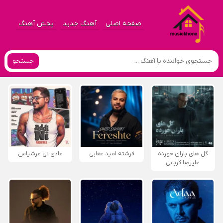
صفحه اصلی
آهنگ جدید
پخش آهنگ
جستجو
گل های باران خورده
فرشته امید عقابی
عادی نی عرشیاس
علیرضا قربانی