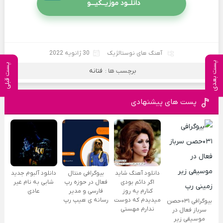
دانلــود موزیــکیـــو
آهنگ های نوستالژیک
30 ژانویه 2022
پست بعدی
پست قبلی
برچسب ها :
فتانه
پست های پیشنهادی
دانلود آهنگ شاید
بیوگرافی منتال
دانلود آلبوم جدید
اگر دائم بودی
فعال در حوزه رپ
شابی به نام غیر
کنارم یه روز
فارسی و مدیر
عادی
میدیدم که دوست
رسانه ی هیپ رپ
بیوگرافی ۰۳۱حصن
ندارم مهستی
سرباز فعال در
موسیقی زیر