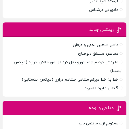
فرشته امید عقابی
عادی نی عرشیاس
ریمکس جدید
داشی شاهین نجفی و عرفان
محاصره مشتاق دلوجیان
ما ردش کردیم اومد تورو بغل کرد دل من حالش خرابه (میکس
اینستا)
خط به خط میزنم مشامی چشامم دراری (میکس اینستایی)
9 تایی علیرضا اسپید
مداحی و نوحه
ممنونم ازت مرتضی باب