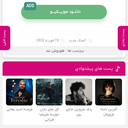
ADS
دانلــود موزیــکیـــو
پست بعدی
پست قبلی
آهنگ جدید
18 فوریه 2022
برچسب ها :
هوروش بند
پست های پیشنهادی
آخرین نامه
پتک شروین حاجی
گل های باران
فرشته امید عقابی
فرووال
پور
خورده علیرضا
قربانی