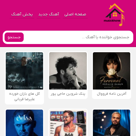
صفحه اصلی
آهنگ جدید
پخش آهنگ
جستجو
آخرین نامه فرووال
پتک شروین حاجی پور
گل های باران خورده
علیرضا قربانی