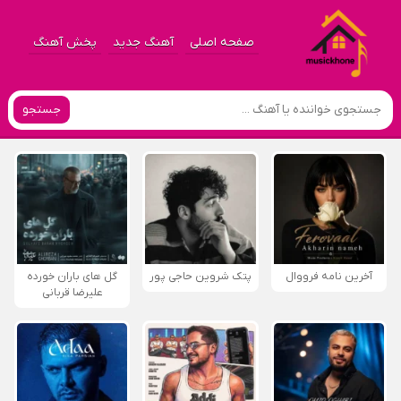
صفحه اصلی
آهنگ جدید
پخش آهنگ
جستجو
آخرین نامه فرووال
پتک شروین حاجی پور
گل های باران خورده
علیرضا قربانی