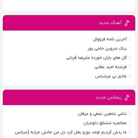
آهنگ جدید
آخرین نامه فرووال
پتک شروین حاجی پور
گل های باران خورده علیرضا قربانی
فرشته امید عقابی
عادی نی عرشیاس
ریمکس جدید
داشی شاهین نجفی و عرفان
محاصره مشتاق دلوجیان
ما ردش کردیم اومد تورو بغل کرد دل من حالش خرابه (میکس