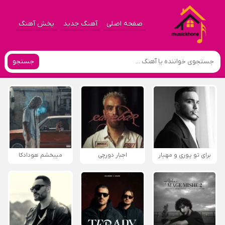
صفحه اصلی
آهنگ جدید
پخش آهنگ
جستجو
برای تو پوری و مهیار
اجبار دورچی
میبخشم هودادکا