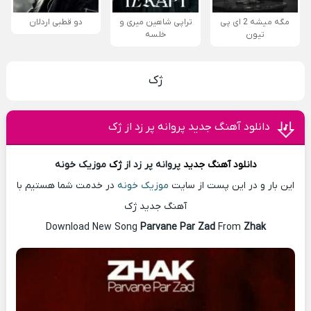
مگه میشه 2 ای پی
تراپی شاهین میری و
دو قطبی اردلان
تیون
خلسه
ژک
دانلود آهنگ جدید پروانه پر زد از ژک
دانلود آهنگ
جدید
پروانه پر زد از
ژک
موزیک خونه
این بار و در این پست از سایت
موزیک خونه
در خدمت شما هستیم با
آهنگ جدید ژک
Download New Song
Parvane Par Zad
From
Zhak