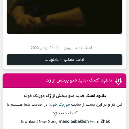
آهنگ جدید
،
بزودی
24 نوامبر 2023
ادامه مطلب + دانلود ...
دانلود آهنگ جدید منو ببخش از ژک
دانلود آهنگ
جدید
منو ببخش از
ژک
موزیک خونه
این بار و در این پست از سایت
موزیک خونه
در خدمت شما هستیم با
آهنگ جدید ژک
Download New Song
mano bebakhsh
From
Zhak