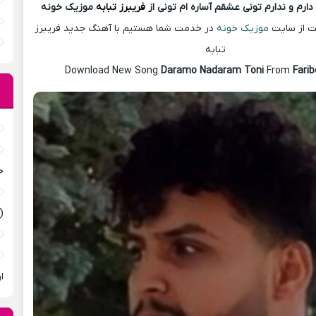
دارم و ندارم تونی عشقم آساره ام تونی از
فریبرز تبابه
موزیک خونه
ست از سایت
موزیک خونه
در خدمت شما هستیم با آهنگ جدید فریبرز
تبابه
Download New Song
Daramo Nadaram Toni
From
Fari
ح
(
ا