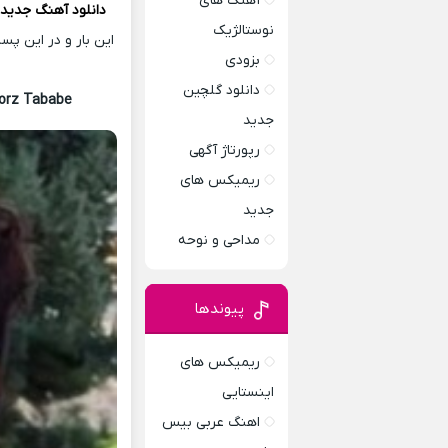
آهنگ های
دانلود آهنگ
جدید
نوستالژیک
این بار و در این پ
بزودی
دانلود گلچین
borz Tababe
جدید
رپورتاژ آگهی
ریمیکس های
جدید
مداحی و نوحه
پیوندها
ریمیکس های
اینستایی
اهنگ عربی بیس