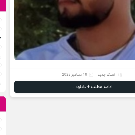
م
ب
آهنگ جدید
18 دسامبر 2023
ت
ادامه مطلب + دانلود ...