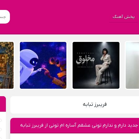
پخش آهنگ
فریبرز تبابه
جدید دارم و ندارم تونی عشقم آساره ام تونی از فریبرز تبابه