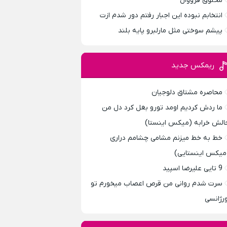
مخلوق فرووال
انتخابم نبوده این اجبار رفتم دور شدم ازت
پیشم سوختی مثل مارلبرو پایه بلند
ریمکس جدید
محاصره مشتاق دلوجیان
ما ردش کردیم اومد تورو بغل کرد دل من
الش خرابه (میکس اینستا)
خط به خط میزنم مشامی چشامم دراری
میکس اینستایی)
9 تایی علیرضا اسپید
سرت شدم روانی من قرص اعصاب میخورم تو
ورژانسی