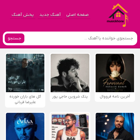
صفحه اصلی
آهنگ جدید
پخش آهنگ
جستجو
آخرین نامه فرووال
پتک شروین حاجی پور
گل های باران خورده
علیرضا قربانی