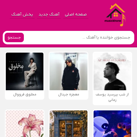
صفحه اصلی
آهنگ جدید
پخش آهنگ
جستجو
از شب بپرسید یوسف
معجزه جیدال
مخلوق فرووال
زمانی