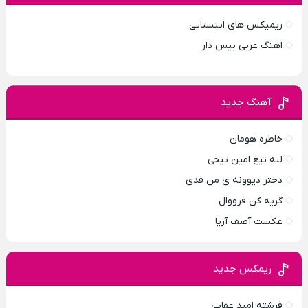
ریمیکس های اینستایی
اهنگ عربی بیس دار
آهنگ جدید
خاطره هومان
لبه تیغ امین تیجی
دختر دیوونه‌ ی من فدی
گریه کن فرووال
عکست آصف آریا
ریمکس جدید
فرشته امید عقابی