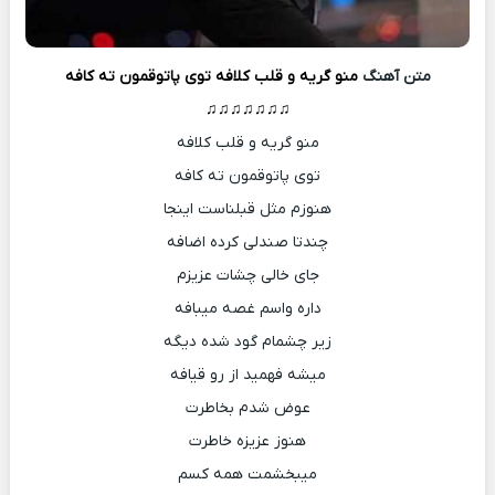
متن آهنگ
ﻣﻨﻮ ﮔﺮﻳﻪ و ﻗﻠﺐ ﻛﻠﺎﻓﻪ ﺗﻮی ﭘﺎﺗﻮﻗﻤﻮن ﺗﻪ ﻛﺎﻓﻪ
♫♫♫♫♫♫♫
ﻣﻨﻮ ﮔﺮﻳﻪ و ﻗﻠﺐ ﻛﻠﺎﻓﻪ
ﺗﻮی ﭘﺎﺗﻮﻗﻤﻮن ﺗﻪ ﻛﺎﻓﻪ
ﻫﻨﻮزم ﻣﺜﻞ ﻗﺒﻠﻨﺎﺳﺖ اﻳﻨﺠﺎ
ﭼﻨﺪﺗﺎ ﺻﻨﺪﻟﻰ ﻛﺮده اﺿﺎﻓﻪ
ﺟﺎی ﺧﺎﻟﻰ ﭼﺸﺎت ﻋﺰﻳﺰم
داره واﺳﻢ ﻏﺼﻪ ﻣﻴﺒﺎﻓﻪ
زﻳﺮ ﭼﺸﻤﺎم ﮔﻮد ﺷﺪه دﻳﮕﻪ
ﻣﻴﺸﻪ ﻓﻬﻤﻴﺪ از رو ﻗﻴﺎﻓﻪ
ﻋﻮض ﺷﺪم ﺑﺨﺎﻃﺮت
ﻫﻨﻮز ﻋﺰﻳﺰه ﺧﺎﻃﺮت
ﻣﻴﺒﺨﺸﻤﺖ ﻫﻤﻪ ﻛﺴﻢ