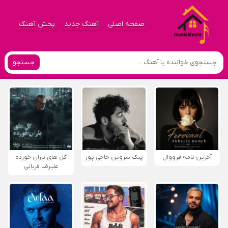
صفحه اصلی
آهنگ جدید
پخش آهنگ
جستجو
آخرین نامه فرووال
پتک شروین حاجی پور
گل های باران خورده
علیرضا قربانی