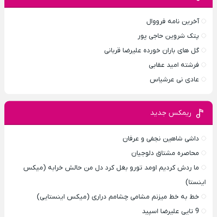
آخرین نامه فرووال
پتک شروین حاجی پور
گل های باران خورده علیرضا قربانی
فرشته امید عقابی
عادی نی عرشیاس
ریمکس جدید
داشی شاهین نجفی و عرفان
محاصره مشتاق دلوجیان
ما ردش کردیم اومد تورو بغل کرد دل من حالش خرابه (میکس
اینستا)
خط به خط میزنم مشامی چشامم دراری (میکس اینستایی)
9 تایی علیرضا اسپید