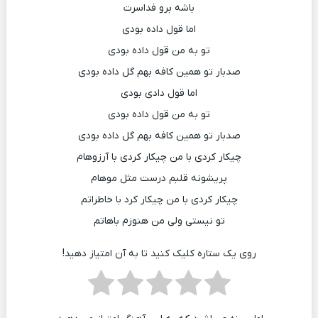
ﺑﺎﺷﻪ ﺑﺮو ﻓﺪاﺳﺮت
اﻣﺎ ﻗﻮل داده ﺑﻮدی
ﺗﻮ ﺑﻪ ﻣﻦ ﻗﻮل داده ﺑﻮدی
ﺻﺪﺑﺎر ﺗﻮ ﻫﻤﻴﻦ ﻛﺎﻓﻪ ﺑﻬﻢ ﮔﻞ داده ﺑﻮدی
اﻣﺎ ﻗﻮل دادی ﺑﻮدی
ﺗﻮ ﺑﻪ ﻣﻦ ﻗﻮل داده ﺑﻮدی
ﺻﺪﺑﺎر ﺗﻮ ﻫﻤﻴﻦ ﻛﺎﻓﻪ ﺑﻬﻢ ﮔﻞ داده ﺑﻮدی
ﭼﻴﻜﺎر ﻛﺮدی ﺑﺎ ﻣﻦ ﭼﻴﻜﺎر ﻛﺮدی ﺑﺎ آرزوﻫﺎم
ﭘﺮﻳﺸﻮﻧﻪ ﻗﻠﺒﻢ درﺳﺖ ﻣﺜﻞ ﻣﻮﻫﺎم
ﭼﻴﻜﺎر ﻛﺮدی ﺑﺎ ﻣﻦ ﭼﻴﻜﺎر ﻛﺮد ﺑﺎ ﺧﺎﻃﺮاﺗﻢ
ﺗﻮ ﻧﻴﺴﺘﻰ وﻟﻰ ﻣﻦ ﻫﻨﻮزم ﺑﺎﻫﺎﺗﻢ
روی یک ستاره کلیک کنید تا به آن امتیاز دهید!