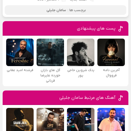
برچسب ها :
سامان جلیلی
پست های پیشنهادی
آخرین نامه
پتک شروین حاجی
گل های باران
فرشته امید عقابی
فرووال
پور
خورده علیرضا
قربانی
آهنگ های مرتبط سامان جلیلی