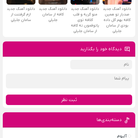
دانلود آهنگ جدید
دانلود آهنگ جدید
دانلود آهنگ جدید
دانلود آهنگ جدید
ﺻﺪﺑﺎر ﺗﻮ ﻫﻤﻴﻦ
ﻣﻨﻮ ﮔﺮﻳﻪ و ﻗﻠﺐ
کافه از سامان
ازم گرفتنت از
ﻛﺎﻓﻪ ﺑﻬﻢ ﮔﻞ داده
ﻛﻠﺎﻓﻪ ﺗﻮی
جلیلی
سامان جلیلی
ﺑﻮدی از سامان
ﭘﺎﺗﻮﻗﻤﻮن ﺗﻪ ﻛﺎﻓﻪ
جلیلی
از سامان جلیلی
دیدگاه خود را بگذارید
ثبت نظر
دسته‌بندی‌ها
آلبوم