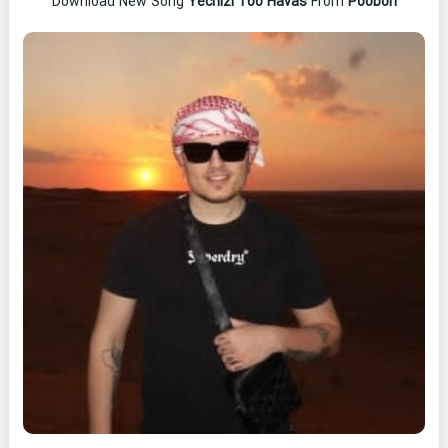
Download New Song
Yechizi Too Havas
From
Poobon