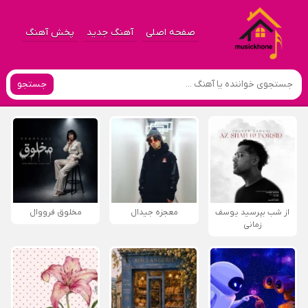
صفحه اصلی
آهنگ جدید
پخش آهنگ
جستجو
از شب بپرسید یوسف
معجزه جیدال
مخلوق فرووال
زمانی