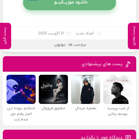
دانلــود موزیــکیـــو
پست بعدی
پست قبلی
آهنگ جدید
31 آگوست 2025
برچسب ها :
پوبون
پست های پیشنهادی
از شب بپرسید
معجزه جیدال
مخلوق فرووال
انتخابم نبوده این
یوسف زمانی
اجبار رفتم دور
شدم ازت
دیدگاه خود را بگذارید