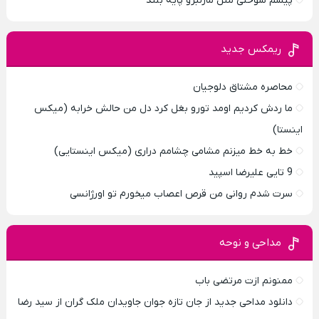
پیشم سوختی مثل مارلبرو پایه بلند
ریمکس جدید
محاصره مشتاق دلوجیان
ما ردش کردیم اومد تورو بغل کرد دل من حالش خرابه (میکس
اینستا)
خط به خط میزنم مشامی چشامم دراری (میکس اینستایی)
9 تایی علیرضا اسپید
سرت شدم روانی من قرص اعصاب میخورم تو اورژانسی
مداحی و نوحه
ممنونم ازت مرتضی باب
دانلود مداحی جدید از جان تازه جوان جاویدان ملک گران از سید رضا