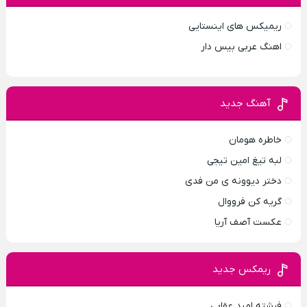
ریمیکس های اینستایی
اهنگ عربی بیس دار
آهنگ جدید
خاطره هومان
لبه تیغ امین تیجی
دختر دیوونه‌ ی من فدی
گریه کن فرووال
عکست آصف آریا
ریمکس جدید
فرشته امید عقابی