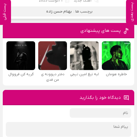
آهنگ جدید
1 آگوست 2025
پست بعدی
پست قبلی
برچسب ها :
بهنام حسن زاده
پست های پیشنهادی
خاطره هومان
لبه تیغ امین تیجی
دختر دیوونه‌ ی
گریه کن فرووال
من فدی
دیدگاه خود را بگذارید