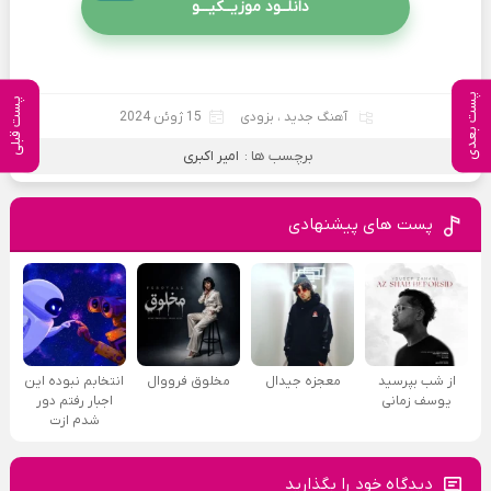
دانلــود موزیــکیـــو
پست بعدی
پست قبلی
آهنگ جدید
،
بزودی
15 ژوئن 2024
برچسب ها :
امیر اکبری
پست های پیشنهادی
از شب بپرسید
معجزه جیدال
مخلوق فرووال
انتخابم نبوده این
یوسف زمانی
اجبار رفتم دور
شدم ازت
دیدگاه خود را بگذارید