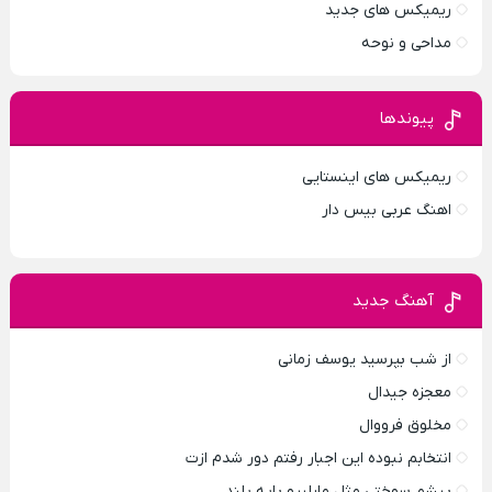
ریمیکس های جدید
مداحی و نوحه
پیوندها
ریمیکس های اینستایی
اهنگ عربی بیس دار
آهنگ جدید
از شب بپرسید یوسف زمانی
معجزه جیدال
مخلوق فرووال
انتخابم نبوده این اجبار رفتم دور شدم ازت
پیشم سوختی مثل مارلبرو پایه بلند