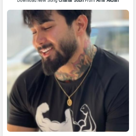
Download New Song
Chahar Sobh
From
Amir Akbari