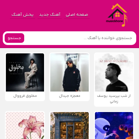
صفحه اصلی
آهنگ جدید
پخش آهنگ
جستجو
از شب بپرسید یوسف
معجزه جیدال
مخلوق فرووال
زمانی