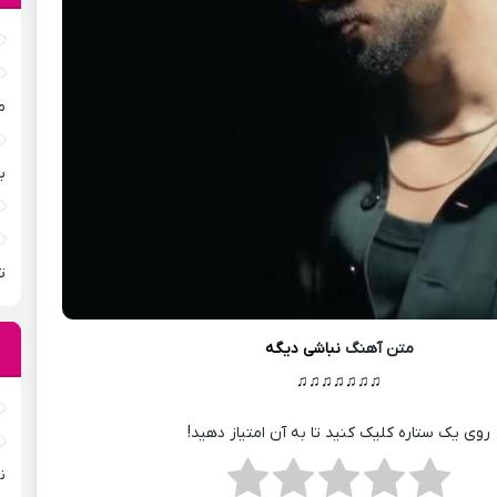
م
ب
ت
متن آهنگ
نباشی دیگه
♫♫♫♫♫♫♫
روی یک ستاره کلیک کنید تا به آن امتیاز دهید!
ن