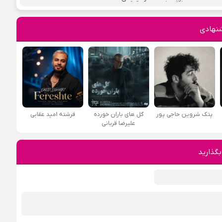
نهادی
پتک شروین حاجی پور
گل های باران خورده
فرشته امید عقابی
علیرضا قربانی
بگذارید