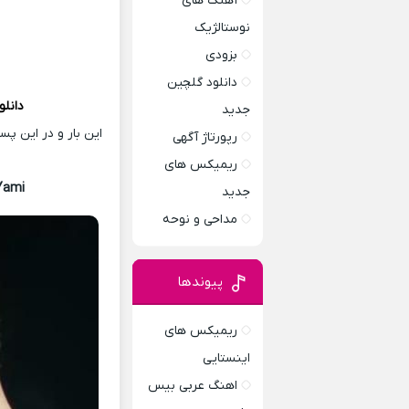
آهنگ های
نوستالژیک
بزودی
دانلود گلچین
دانلو
جدید
این بار و در این پ
رپورتاژ آگهی
ریمیکس های
Yami
جدید
مداحی و نوحه
پیوندها
ریمیکس های
اینستایی
اهنگ عربی بیس