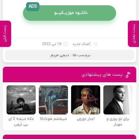
ADS
دانلــود موزیــکیـــو
پست بعدی
پست قبلی
آهنگ جدید
16 می 2022
برچسب ها :
دیجی مریم
پست های پیشنهادی
برای تو پوری و
اجبار دورچی
میبخشم هودادکا
مگه میشه 2 ای
مهیار
پی تیون