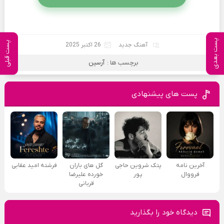
پست بعدی
پست قبلی
آهنگ جدید
26 اکتبر 2025
برچسب ها :
آرسین
پست های پیشنهادی
آخرین نامه
پتک شروین حاجی
گل های باران
فرشته امید عقابی
فرووال
پور
خورده علیرضا
قربانی
دیدگاه خود را بگذارید