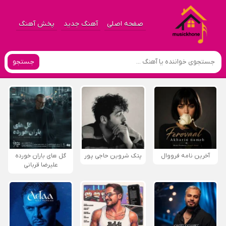
صفحه اصلی
آهنگ جدید
پخش آهنگ
جستجو
آخرین نامه فرووال
پتک شروین حاجی پور
گل های باران خورده
علیرضا قربانی