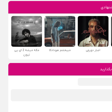
نهادی
اجبار دورچی
میبخشم هودادکا
مگه میشه 2 ای پی
تیون
بگذارید