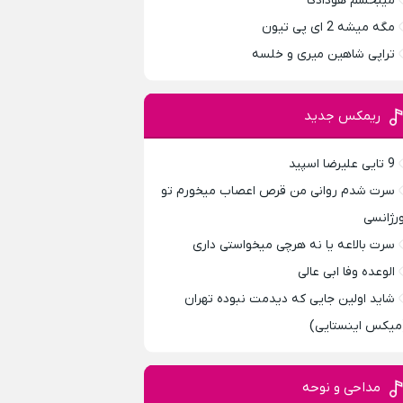
میبخشم هودادکا
مگه میشه 2 ای پی تیون
تراپی شاهین میری و خلسه
ریمکس جدید
9 تایی علیرضا اسپید
سرت شدم روانی من قرص اعصاب میخورم تو
ورژانسی
سرت بالاعه یا نه هرچی میخواستی داری
الوعده وفا ابی عالی
شاید اولین جایی که دیدمت نبوده تهران
میکس اینستایی)
مداحی و نوحه