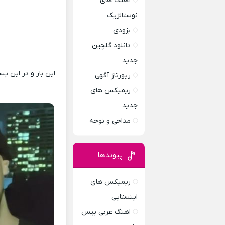
آهنگ های
نوستالژیک
بزودی
دانلود گلچین
جدید
این بار و در این پ
رپورتاژ آگهی
ریمیکس های
جدید
مداحی و نوحه
پیوندها
ریمیکس های
اینستایی
اهنگ عربی بیس