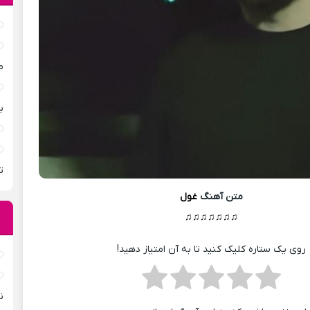
م
ب
ت
متن آهنگ
غول
♫♫♫♫♫♫♫
روی یک ستاره کلیک کنید تا به آن امتیاز دهید!
ن