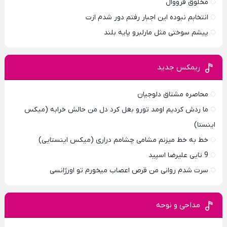
مخلوق فرووال
انتخابم نبوده این اجبار رفتم دور شدم ازت
پیشم سوختی مثل مارلبرو پایه بلند
ریمکس جدید
محاصره مشتاق دلوجیان
ما ردش کردیم اومد تورو بغل کرد دل من حالش خرابه (میکس
اینستا)
خط به خط میزنم مشامی چشامم دراری (میکس اینستایی)
9 تایی علیرضا اسپید
سرت شدم روانی من قرص اعصاب میخورم تو اورژانسی
مداحی و نوحه