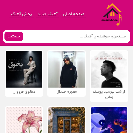
صفحه اصلی
آهنگ جدید
پخش آهنگ
جستجو
از شب بپرسید یوسف
معجزه جیدال
مخلوق فرووال
زمانی