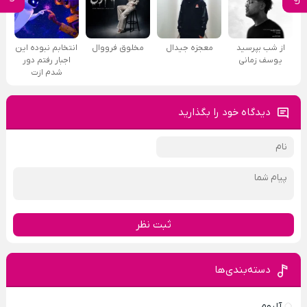
از شب بپرسید
معجزه جیدال
مخلوق فرووال
انتخابم نبوده این
یوسف زمانی
اجبار رفتم دور
شدم ازت
دیدگاه خود را بگذارید
ثبت نظر
دسته‌بندی‌ها
آلبوم