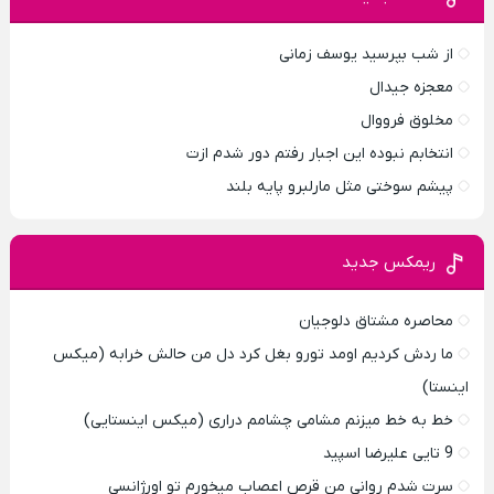
از شب بپرسید یوسف زمانی
معجزه جیدال
مخلوق فرووال
انتخابم نبوده این اجبار رفتم دور شدم ازت
پیشم سوختی مثل مارلبرو پایه بلند
ریمکس جدید
محاصره مشتاق دلوجیان
ما ردش کردیم اومد تورو بغل کرد دل من حالش خرابه (میکس
اینستا)
خط به خط میزنم مشامی چشامم دراری (میکس اینستایی)
9 تایی علیرضا اسپید
سرت شدم روانی من قرص اعصاب میخورم تو اورژانسی