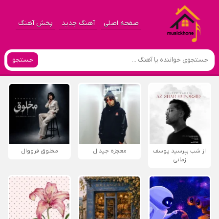
صفحه اصلی
آهنگ جدید
پخش آهنگ
جستجو
از شب بپرسید یوسف
معجزه جیدال
مخلوق فرووال
زمانی