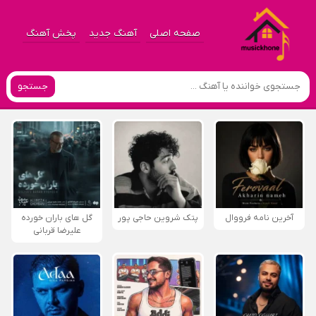
صفحه اصلی
آهنگ جدید
پخش آهنگ
جستجو
آخرین نامه فرووال
پتک شروین حاجی پور
گل های باران خورده
علیرضا قربانی