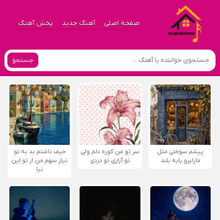
صفحه اصلی
آهنگ جدید
پخش آهنگ
جستجو
پیشم سوختی مثل
سر تو من کوره دلم ولی
حیف داشتم بد به تو
مارلبرو پایه بلند
تو آزاری تو دردی
نیاز سهم من از تو این
نیا