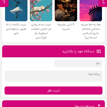
خط به خط میزنم
9 تایی علیرضا
سرت شدم روانی
سرت بالاعه یا نه
مشامی چشامم
اسپید
من قرص اعصاب
هرچی میخواستی
دراری (میکس
میخورم تو
داری
اینستایی)
اورژانسی
دیدگاه خود را بگذارید
ثبت نظر
دسته‌بندی‌ها