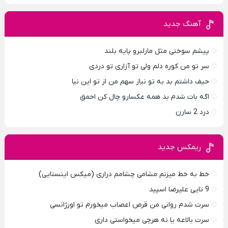
آهنگ جدید
پیشم سوختی مثل مارلبرو پایه بلند
سر تو من کوره دلم ولی تو آزاری تو دردی
حیف داشتم بد به تو نیاز سهم من از تو این نیا
اگه بات شدم بد همه عکسارو چال کن احمق
درد 2 سارن
ریمکس جدید
خط به خط میزنم مشامی چشامم دراری (میکس اینستایی)
9 تایی علیرضا اسپید
سرت شدم روانی من قرص اعصاب میخورم تو اورژانسی
سرت بالاعه یا نه هرچی میخواستی داری